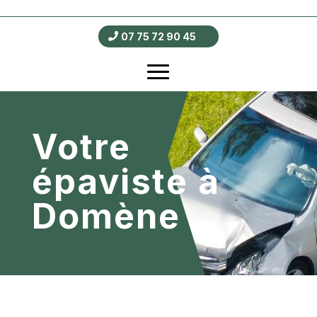
07 75 72 90 45
Votre
épaviste à
Domène