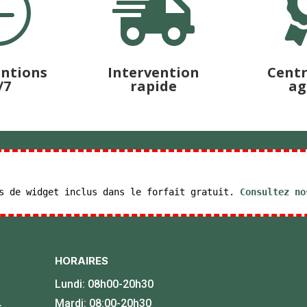


entions
Intervention
Cent
/7
rapide
ag
es de widget inclus dans le forfait gratuit.
Consultez no
HORAIRES
Lundi: 08h00-20h30
Mardi: 08:00-20h30
4