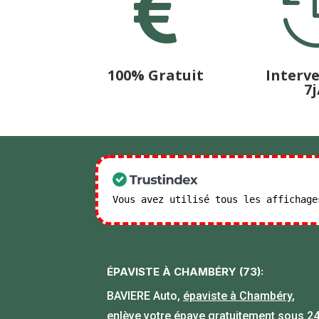

100% Gratuit
Interv
7j
Vous avez utilisé tous les affichag
ÉPAVISTE À CHAMBÉRY (73):
BAVIERE Auto,
épaviste à Chambéry
,
enlève votre épave gratuitement sous 2